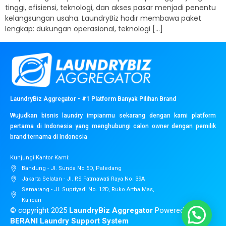
tinggi, efisiensi, teknologi, dan akses pasar menjadi penentu
kelangsungan usaha. LaundryBiz hadir membawa paket
lengkap: dukungan operasional, teknologi […]
LaundryBiz Aggregator - #1 Platform Banyak Pilihan Brand
Wujudkan bisnis laundry impianmu sekarang dengan kami platform
pertama di Indonesia yang menghubungi calon owner dengan pemilik
brand ternama di Indonesia
Kunjungi Kantor Kami:
Bandung - Jl. Sunda No 5D, Paledang
Jakarta Selatan - Jl. RS Fatmawati Raya No. 39A
Semarang - Jl. Supriyadi No. 12D, Ruko Artha Mas,
Kalicari
© copyright 2025
LaundryBiz Aggregator
Powered by
BERANI Laundry Support System