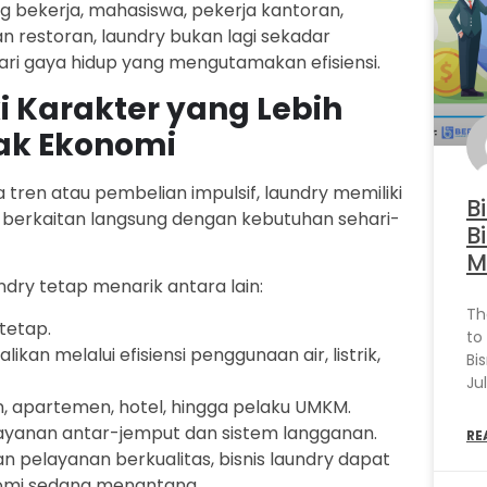
g bekerja, mahasiswa, pekerja kantoran,
n restoran, laundry bukan lagi sekadar
ri gaya hidup yang mengutamakan efisiensi.
i Karakter yang Lebih
ak Ekonomi
tren atau pembelian impulsif, laundry memiliki
B
 berkaitan langsung dengan kebutuhan sehari-
B
M
dry tetap menarik antara lain:
Th
tetap.
to
kan melalui efisiensi penggunaan air, listrik,
Bi
Ju
, apartemen, hotel, hingga pelaku UMKM.
layanan antar-jemput dan sistem langganan.
RE
 pelayanan berkualitas, bisnis laundry dapat
omi sedang menantang.